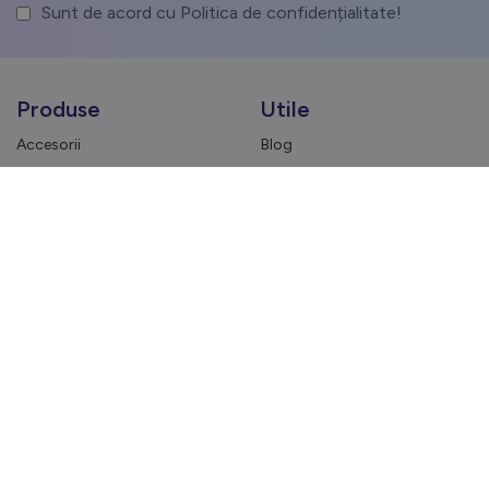
Sunt de acord cu Politica de confidențialitate!
Produse
Utile
Accesorii
Blog
Duș bucal portabil
Contacte
Duș bucal staționar
Despre noi
Periuta de dinti sonică
Medicul recomandă
Colecții
Contacte
Achitare și livrare
060 699 111
Termeni și condiții
info@aquapick.md
Politica de confidențialitate și
utilizare a cookie-urilor