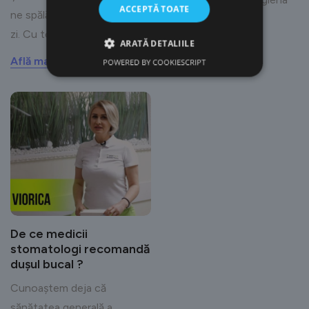
ACCEPTĂ TOATE
ne spălăm pe dinți în fiecare
orală la un nivel ...
zi. Cu toate ...
ARATĂ DETALIILE
Află mai mult
Află mai mult
POWERED BY COOKIESCRIPT
De ce medicii
stomatologi recomandă
dușul bucal ?
Cunoaștem deja că
sănătatea generală a