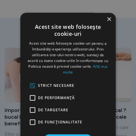
×
Acest site web folosește
Alte Articole
cookie-uri
Acest site web folosește cookie-uri pentru a
îmbunătăți experiența utilizatorului. Prin
utilizarea site-ului nostru web, sunteți de
acord cu toate cookie-urile în conformitate cu
Politica noastră privind cookie-urile.
Află mai
multe
STRICT NECESARE
DE PERFORMANȚĂ
Importanța dușului
Ce este un duș bucal ?
DE TARGETARE
bucal în rutina zilnică și
Tipuri de dușuri bucale
DE FUNCŢIONALITATE
beneficiile acestuia
Cel mai modern aparat care
Știm cu toții că trebuie să
te va ajuta să menții igiena