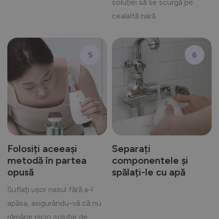
soluției să se scurgă pe
cealaltă nară.
5
6
Folosiți aceeași
Separați
metodă în partea
componentele și
opusă
spălați-le cu apă
Suflați ușor nasul fără a-l
apăsa, asigurându-vă că nu
rămâne nicio soluție de