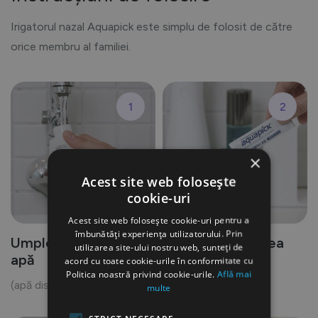
Irigatorul nazal Aquapick este simplu de folosit de către
orice membru al familiei.
1
2
×
Acest site web folosește
cookie-uri
Acest site web folosește cookie-uri pentru a
îmbunătăți experiența utilizatorului. Prin
Umpleți rezervorul cu
Adăugați pulberea
utilizarea site-ului nostru web, sunteți de
apă
pentru curățare
acord cu toate cookie-urile în conformitate cu
Politica noastră privind cookie-urile.
Află mai
(apă distilată, apă purificată)
multe