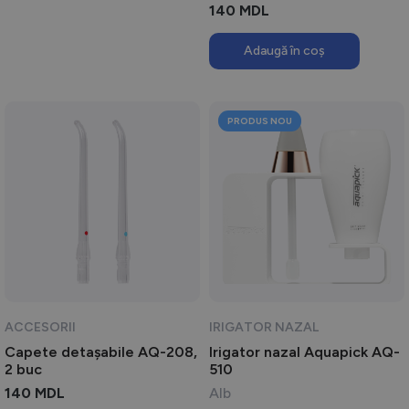
140
MDL
Adaugă în coș
PRODUS NOU
ACCESORII
IRIGATOR NAZAL
Capete detașabile AQ-208,
Irigator nazal Aquapick AQ-
2 buc
510
140
MDL
Alb