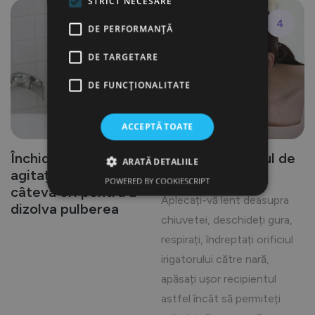
STRICT NECESARE
3
4
DE PERFORMANȚĂ
DE TARGETARE
DE FUNCŢIONALITATE
ACCEPTĂ TOATE
Închideți capacul și
Începeți procesul de
ARATĂ DETALIILE
agitați puternic de
irigare nazală
POWERED BY COOKIESCRIPT
câteva ori pentru a
Aplecați-vă lent deasupra
dizolva pulberea
chiuvetei, deschideți gura,
respirați, îndreptați orificiul
irigatorului către nară,
apăsați ușor recipientul
astfel încât să permiteți