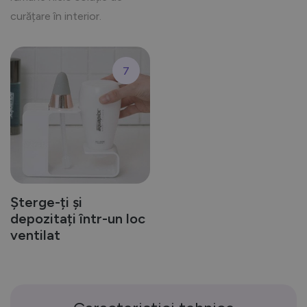
curățare în interior.
7
Șterge-ți și
depozitați într-un loc
ventilat