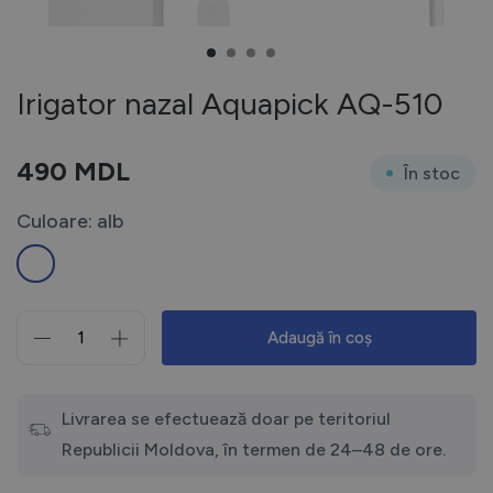
Irigator nazal Aquapick AQ-510
490
MDL
În stoc
Culoare: alb
Adaugă în coș
Cantitate
Irigator
nazal
Aquapick
Livrarea se efectuează doar pe teritoriul
AQ-
Republicii Moldova, în termen de 24–48 de ore.
510