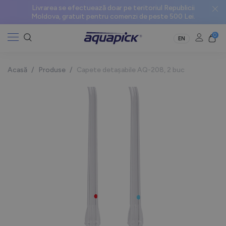
Livrarea se efectuează doar pe teritoriul Republicii
Moldova, gratuit pentru comenzi de peste 500 Lei.
0
EN
Acasă
/
Produse
/
Capete detașabile AQ-208, 2 buc