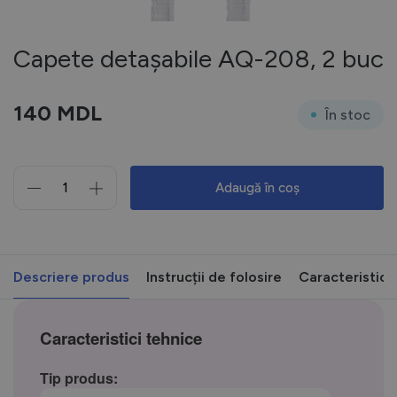
Capete detașabile AQ-208, 2 buc
140
MDL
În stoc
Adaugă în coș
Cantitate
Capete
detașabile
AQ-
208,
Descriere produs
Instrucții de folosire
Caracteristici
2
buc
Caracteristici tehnice
Tip produs: