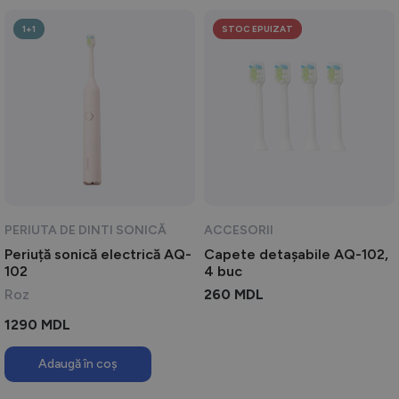
1+1
STOC EPUIZAT
PERIUTA DE DINTI SONICĂ
ACCESORII
Periuță sonică electrică AQ-
Capete detașabile AQ-102,
102
4 buc
Roz
260
MDL
1290
MDL
Adaugă în coș