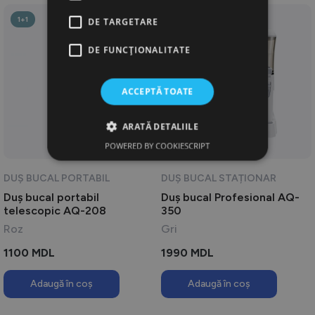
1+1
DE TARGETARE
DE FUNCŢIONALITATE
ACCEPTĂ TOATE
ARATĂ DETALIILE
POWERED BY COOKIESCRIPT
DUȘ BUCAL PORTABIL
DUȘ BUCAL STAȚIONAR
Duș bucal portabil
Duș bucal Profesional AQ-
telescopic AQ-208
350
Roz
Gri
1100
MDL
1990
MDL
Adaugă în coș
Adaugă în coș